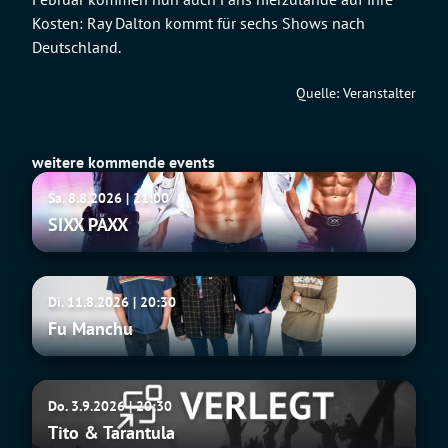
Kosten: Ray Dalton kommt für sechs Shows nach
Deutschland.
Quelle: Veranstalter
weitere kommende events
SIXX
Sa. 8.8.2026 | 21:00
PAXX
SIXX PAXX
Fu
Di. 11.8.2026 | 20:30
Manchu
Fu Manchu
Tito
Do. 3.9.2026 | 20:30
&
Tito & Tarantula
Tarantula