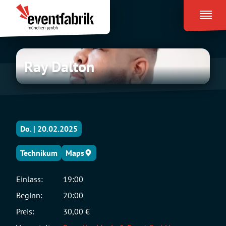
Zum
Eventfabrik
Inhalt
München
springen
Ray
Ray Dalton
Dalton
Do. | 20.02.2025
Technikum
Maps
Einlass:
19:00
Beginn:
20:00
Preis:
30,00 €