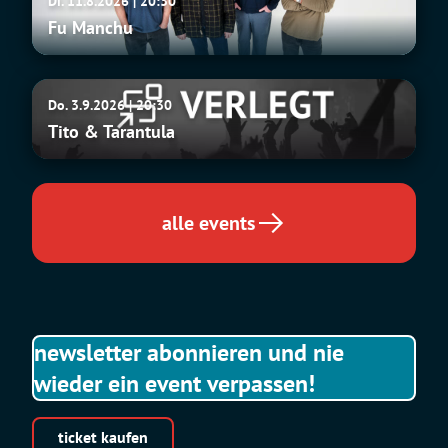
Di. 11.8.2026 | 20:30
Manchu
Fu Manchu
Tito
Do. 3.9.2026 | 20:30
&
Tito & Tarantula
Tarantula
alle events
newsletter abonnieren und nie
wieder ein event verpassen!
ticket kaufen