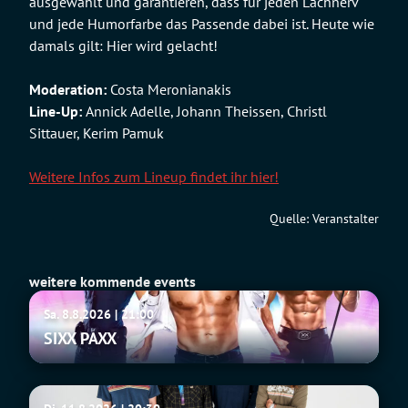
ausgewählt und garantieren, dass für jeden Lachnerv
und jede Humorfarbe das Passende dabei ist. Heute wie
damals gilt: Hier wird gelacht!
Moderation:
Costa Meronianakis
Line-Up:
Annick Adelle, Johann Theissen, Christl
Sittauer, Kerim Pamuk
Weitere Infos zum Lineup findet ihr hier!
Quelle: Veranstalter
weitere kommende events
SIXX
Sa. 8.8.2026 | 21:00
PAXX
SIXX PAXX
Fu