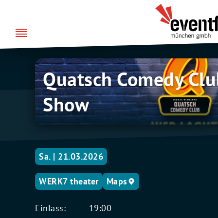
Zum
über uns
Eventfabrik
Inhalt
München
springen
Quatsch
Quatsch Comedy Club
Comedy
Club
Show
–
Die
Live
Show
Sa. | 21.03.2026
WERK7 theater
Maps
Einlass:
19:00