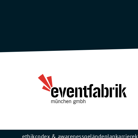
ethikcodex & awareness
geländeplan
karriere
k