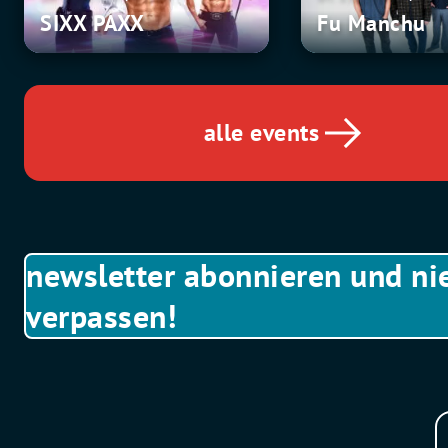
PAXX
Manchu
SIXX PAXX
Fu Manchu
alle events
newsletter abonnieren und ni
verpassen!