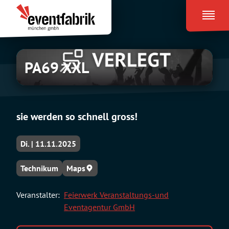
Zum
Eventfabrik
Inhalt
München
springen
PA69 XXL
sie werden so schnell gross!
Di. | 11.11.2025
Technikum
Maps
Veranstalter:
Feierwerk Veranstaltungs-und
Eventagentur GmbH