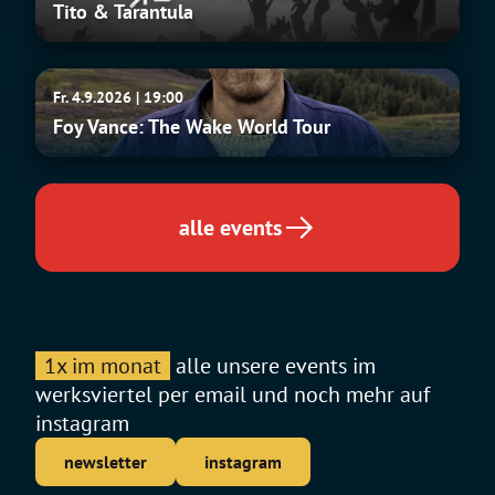
Tito & Tarantula
Tarantula
Foy
Fr. 4.9.2026 | 19:00
Vance:
Foy Vance: The Wake World Tour
The
Wake
World
Tour
alle events
1x im monat
alle unsere events im
werksviertel per email und noch mehr auf
instagram
newsletter
instagram