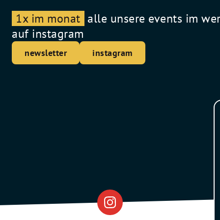
1x im monat
alle unsere events im we
auf instagram
newsletter
instagram