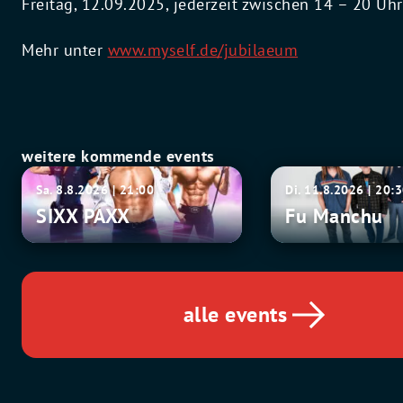
Freitag, 12.09.2025, jederzeit zwischen 14 – 20 Uhr
Mehr unter
www.myself.de/jubilaeum
weitere kommende events
SIXX
Fu
Sa. 8.8.2026 | 21:00
Di. 11.8.2026 | 20:
PAXX
Manchu
SIXX PAXX
Fu Manchu
alle events