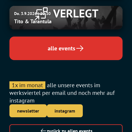
Tito
Do. 3.9.2026 | 20:30
&
Tito & Tarantula
Tarantula
alle events
1x im monat
alle unsere events im
werksviertel per email und noch mehr auf
instagram
newsletter
instagram
zurück zu allen events