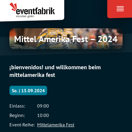
Zum
Eventfabrik
Inhalt
München
springen
Mittel
Mittel Amerika Fest – 2024
Amerika
Fest
–
2024
¡bienvenidos! und willkommen beim
mittelamerika fest
So. | 15.09.2024
Einlass:
09:00
Beginn:
10:00
Event-Reihe:
Mittelamerika Fest