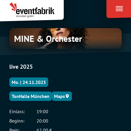
Zum
Eventfabrik
Inhalt
München
springen
MINE
MINE & Orchester
&
Orchester
live 2025
Mo. | 24.11.2025
TonHalle München
Maps
Einlass:
19:00
Beginn:
20:00
Preis:
62,00 €