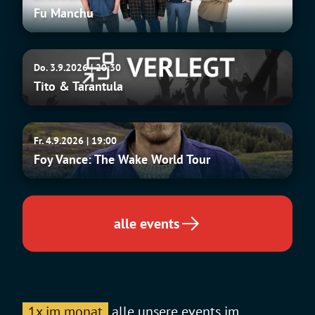
Manchu
Fu Manchu
Tito
Do. 3.9.2026 | 20:30
&
Tito & Tarantula
Tarantula
Foy
Fr. 4.9.2026 | 19:00
Vance:
Foy Vance: The Wake World Tour
The
Wake
World
Tour
alle events
1x im monat
alle unsere events im