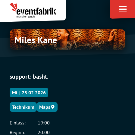
Zum
Eventfabrik
Inhalt
München
springen
Miles
Miles Kane
Kane
support: basht.
Mi. | 25.02.2026
Technikum
Maps
Einlass:
19:00
Beginn:
20:00