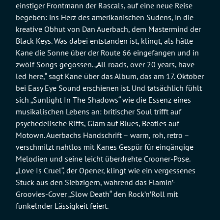
einstiger Frontmann der Rascals, auf eine neue Reise
begeben: ins Herz des amerikanischen Südens, in die
kreative Obhut von Dan Auerbach, dem Mastermind der
Black Keys. Was dabei entstanden ist, klingt, als hätte
Kane die Sonne über der Route 66 eingefangen und in
zwölf Songs gegossen. „All roads, over 20 years, have
led here,“ sagt Kane über das Album, das am 17. Oktober
bei Easy Eye Sound erschienen ist. Und tatsächlich fühlt
sich „Sunlight In The Shadows“ wie die Essenz eines
musikalischen Lebens an: britischer Soul trifft auf
psychedelische Riffs, Glam auf Blues, Beatles auf
Motown. Auerbachs Handschrift – warm, roh, retro –
verschmilzt nahtlos mit Kanes Gespür für eingängige
Melodien und seine leicht überdrehte Crooner-Pose.
„Love Is Cruel“, der Opener, klingt wie ein vergessenes
Stück aus den Siebzigern, während das Flamin’-
Groovies-Cover „Slow Death“ den Rock’n’Roll mit
funkelnder Lässigkeit feiert.