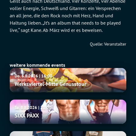
Geist auch nach Deutschland. Vier Konzerte, vier Abende
voller Energie, Schweiß und Gitarren: ein Versprechen
an all jene, die den Rock noch mit Herz, Hand und
Haltung lieben. „It’s an album that needs to be played
live,“ sagt Kane. Ab März wird er es beweisen.
Quelle: Veranstalter
weitere kommende events
Werksviertel-
Do. 6.8.2026 | 16:00
Mitte
Werksviertel-Mitte Genusstour
Genusstour
SIXX
Sa. 8.8.2026 | 21:00
PAXX
SIXX PAXX
Fu