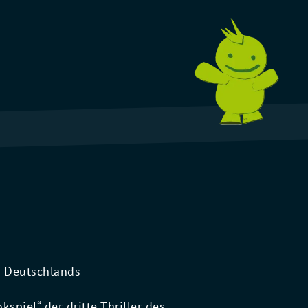
n Deutschlands
piel“ der dritte Thriller des