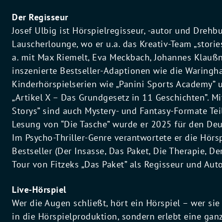
Der Regisseur
Josef Ulbig ist Hörspielregisseur, -autor und Drehbu
Lauscherlounge, wo er u.a. das Kreativ-Team „stories”
a. mit Max Riemelt, Eva Meckbach, Johannes Klaußn
inszenierte Bestseller-Adaptionen wie die Waringh
Kinderhörspielserien wie „Panini Sports Academy” u
„Artikel X – Das Grundgesetz in 11 Geschichten”. Mi
Storys” sind auch Mystery- und Fantasy-Formate Teil
Lesung von “Die Tasche” wurde er 2025 für den De
Im Psycho-Thriller-Genre verantwortete er die Hörs
Bestseller (Der Insasse, Das Paket, Die Therapie, D
Tour von Fitzeks „Das Paket” als Regisseur und Aut
Live-Hörspiel
Wer die Augen schließt, hört ein Hörspiel – wer sie 
in die Hörspielproduktion, sondern erlebt eine gan