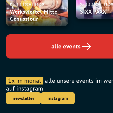
Werksviertel-
SIXX
Do. 6.8.2026 | 16:00
Sa. 8.8.2026 | 21:0
Mitte
PAXX
Werksviertel-Mitte
SIXX PAXX
Genusstour
Genusstour
alle events
1x im monat
alle unsere events im we
auf instagram
newsletter
instagram