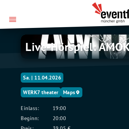
Zum
über uns
Eventfabrik
Inhalt
München
springen
Live-
Live-Hörspiel: AMO
Hörspiel:
AMOKSPIEL
Sa. | 11.04.2026
WERK7 theater
Maps
Einlass:
19:00
Beginn:
20:00
Preis:
39,05 €