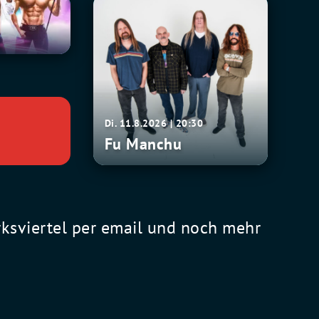
Fu
0
Manchu
Di. 11.8.2026 | 20:30
Fu Manchu
rksviertel per email und noch mehr