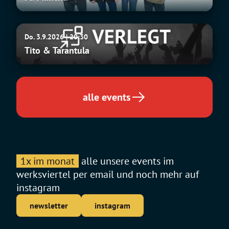
Tito
Do. 3.9.2026 | 20:30
&
Tito & Tarantula
Tarantula
alle events
1x im monat
alle unsere events im
werksviertel per email und noch mehr auf
instagram
newsletter
instagram