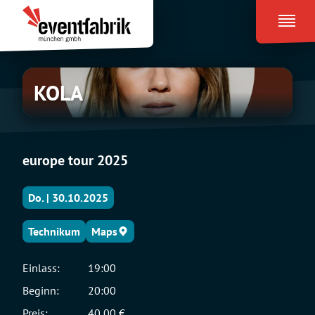
Zum
Eventfabrik
Inhalt
München
springen
KOLA
KOLA
europe tour 2025
Do. | 30.10.2025
Technikum
Maps
Einlass:
19:00
Beginn:
20:00
Preis:
40,00 €