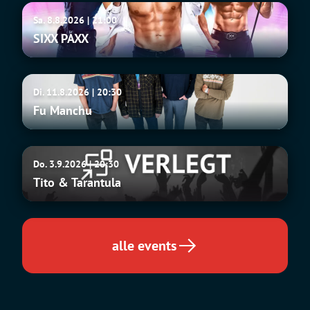
SIXX
Sa. 8.8.2026 | 21:00
PAXX
SIXX PAXX
Fu
Di. 11.8.2026 | 20:30
Manchu
Fu Manchu
Tito
Do. 3.9.2026 | 20:30
&
Tito & Tarantula
Tarantula
alle events