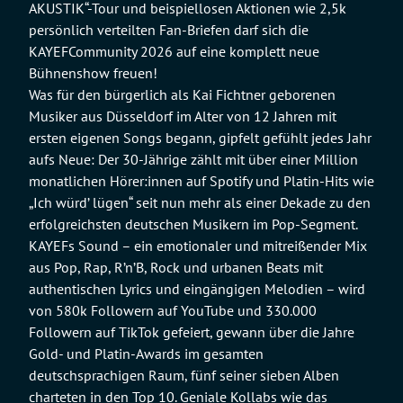
AKUSTIK“-Tour und beispiellosen Aktionen wie 2,5k
persönlich verteilten Fan-Briefen darf sich die
KAYEFCommunity 2026 auf eine komplett neue
Bühnenshow freuen!
Was für den bürgerlich als Kai Fichtner geborenen
Musiker aus Düsseldorf im Alter von 12 Jahren mit
ersten eigenen Songs begann, gipfelt gefühlt jedes Jahr
aufs Neue: Der 30-Jährige zählt mit über einer Million
monatlichen Hörer:innen auf Spotify und Platin-Hits wie
„Ich würd’ lügen“ seit nun mehr als einer Dekade zu den
erfolgreichsten deutschen Musikern im Pop-Segment.
KAYEFs Sound – ein emotionaler und mitreißender Mix
aus Pop, Rap, R’n’B, Rock und urbanen Beats mit
authentischen Lyrics und eingängigen Melodien – wird
von 580k Followern auf YouTube und 330.000
Followern auf TikTok gefeiert, gewann über die Jahre
Gold- und Platin-Awards im gesamten
deutschsprachigen Raum, fünf seiner sieben Alben
charteten in den Top 10. Geniale Kollabs wie das