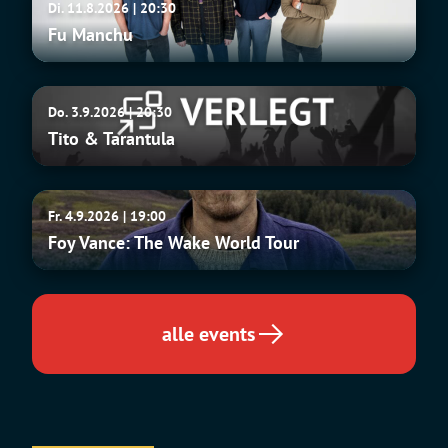
Di. 11.8.2026 | 20:30
Manchu
Fu Manchu
Tito
Do. 3.9.2026 | 20:30
&
Tito & Tarantula
Tarantula
Foy
Fr. 4.9.2026 | 19:00
Vance:
Foy Vance: The Wake World Tour
The
Wake
World
Tour
alle events