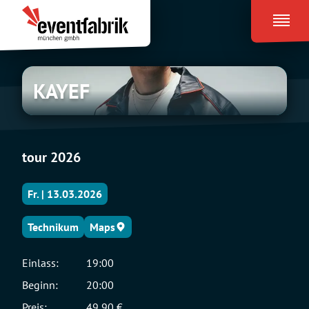
Zum
Eventfabrik
Inhalt
München
springen
KAYEF
KAYEF
tour 2026
Fr. | 13.03.2026
Technikum
Maps
Einlass:
19:00
Beginn:
20:00
Preis:
49,90 €