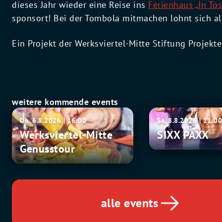
dieses Jahr wieder eine Reise ins
Ferienhaus „In To
sponsort! Bei der Tombola mitmachen lohnt sich al
Ein Projekt der Werksviertel-Mitte Stiftung Projek
weitere kommende events
Werksviertel-
SIXX
Do. 6.8.2026 | 16:00
Sa. 8.8.2026 | 21:0
Mitte
PAXX
Werksviertel-Mitte
SIXX PAXX
Genusstour
Genusstour
alle events