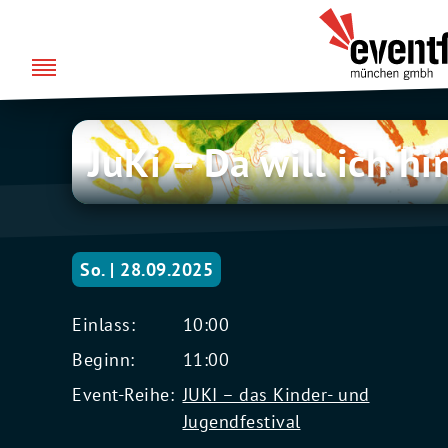
Zum
über uns
Eventfabrik
Inhalt
München
springen
JuKi
JuKi – Da will ich hi
–
Da
will
ich
hin!
So. | 28.09.2025
Einlass:
10:00
Beginn:
11:00
Event-Reihe:
JUKI – das Kinder- und
Jugendfestival