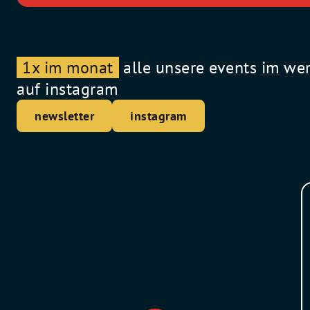
1x im monat
alle unsere events im we
auf instagram
newsletter
instagram