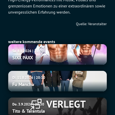
grenzenlosen Emotionen zu einer extraordinären sowie
unvergesslichen Erfahrung werden.
Quelle: Veranstalter
weitere kommende events
SIXX
Sa. 8.8.2026 | 21:00
PAXX
SIXX PAXX
Fu
Di. 11.8.2026 | 20:30
Manchu
Fu Manchu
Tito
Do. 3.9.2026 | 20:30
&
Tito & Tarantula
Tarantula