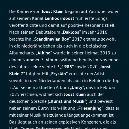
Die Karriere von
Joost
Klein
begann auf YouTube, wo er
auf seinem Kanal
EenhoornJoost
früh erste Songs
veröffentlichte und damit auf positive Resonanz stieß.
Nach seinem Debütalbum
„Dakloos“
im Jahr 2016
brachte ihn
„Scandinavian Boy“
2017 erstmals sowohl
in die niederländischen als auch in die belgischen
Albumcharts.
„Albino“
wurde in seiner Heimat 2019 zu
einem Nummer-5-Album, während bereits im November
des Jahres seine vierte LP
„1983“
sowie
2020
„Joost
Klein 7“
folgten. Mit
„Fryslân“
erreichte der Artist
sowohl in den Niederlanden als auch in Belgien die Top
5. Auf seinem aktuellen Album
„Unity“
, das im Februar
2025 erschien, widmet sich
Joost Klein
auch der
deutschen Sprache (
„Kunst und Musik“
) und beweist
neben seinem Eurovision-Hit und
„Friesenjung“
, dass er
mit seiner Musik hierzulande längst angekommen ist.
Das liegt auch an seinen explosiven Konzerten, die als
High-Energy-Performances mit Musik, Visuals und