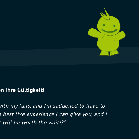
n ihre Gültigkeit!
ith my fans, and I’m saddened to have to
 best live experience I can give you, and I
 will be worth the wait!?”