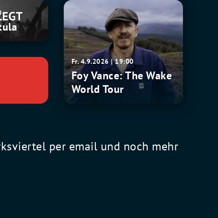
Foy
0
Vance:
tula
The
Wake
World
Fr. 4.9.2026 | 19:00
Tour
Foy Vance: The Wake
World Tour
rksviertel per email und noch mehr