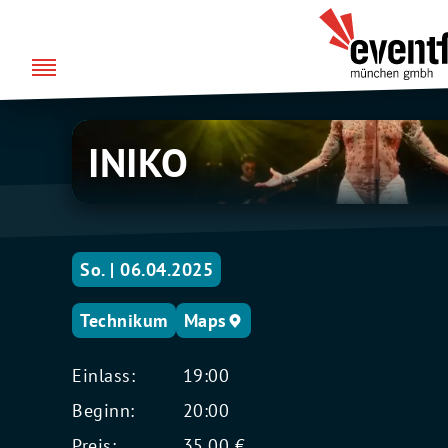
Zum
über uns
Eventfabrik
Inhalt
München
springen
INIKO
INIKO
So. | 06.04.2025
Technikum
Maps
Einlass:
19:00
Beginn:
20:00
Preis:
35,00 €