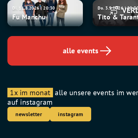
Fu
Tito
Di. 11.8.2026 | 20:30
Do. 3.9.2026 | 20:3
Manchu
&
Fu Manchu
Tito & Taran
Tarantula
alle events
1x im monat
alle unsere events im we
auf instagram
newsletter
instagram