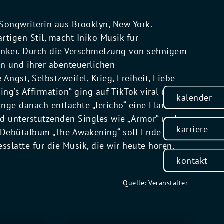
 Songwriterin aus Brooklyn, New York.
rtigen Stil, macht Iniko Musik für
Denker. Durch die Verschmelzung von sehnigem
en und ihrer abenteuerlichen
ngst, Selbstzweifel, Krieg, Freiheit, Liebe
ing’s Affirmation“ ging auf TikTok viral und
kalender
lange danach entfachte „Jericho“ eine Flamme,
d unterstützenden Singles wie „Armor“ und
karriere
hr Debütalbum „The Awakening“ soll Ende
sslatte für die Musik, die wir heute hören,
kontakt
Quelle: Veranstalter