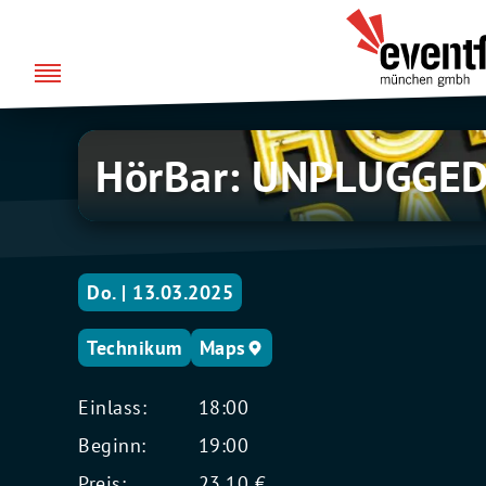
Zum
über uns
Eventfabrik
Inhalt
München
springen
HörBar:
HörBar: UNPLUGGE
UNPLUGGED
Do. | 13.03.2025
Technikum
Maps
Einlass:
18:00
Beginn:
19:00
Preis:
23,10 €