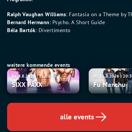
Ralph Vaughan Williams
: Fantasia on a Theme by T
Bernard Hermann
: Psycho. A Short Guide
Béla Bartók
: Divertimento
weitere kommende events
SIXX
Fu
Sa. 8.8.2026 | 21:00
Di. 11.8.2026 | 20:
PAXX
Manchu
SIXX PAXX
Fu Manchu
alle events