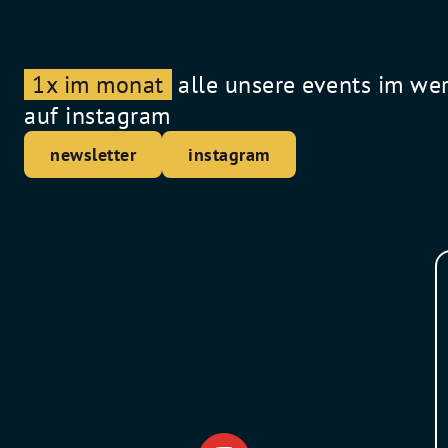
1x im monat
alle unsere events im we
auf instagram
newsletter
instagram