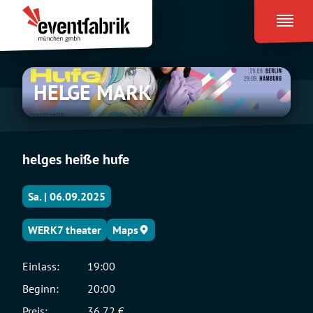
Zum
Eventfabrik
Inhalt
München
springen
HELGE
HELGE MARK
MARK
helges heiße hufe
Sa. | 06.09.2025
WERK7 theater
Maps
Einlass:
19:00
Beginn:
20:00
Preis:
36,72 €