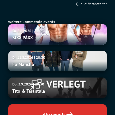
Quelle: Veranstalter
weitere kommende events
SIXX
Sa. 8.8.2026 | 21:00
PAXX
SIXX PAXX
Fu
Di. 11.8.2026 | 20:30
Manchu
Fu Manchu
Tito
Do. 3.9.2026 | 20:30
&
Tito & Tarantula
Tarantula
alle events