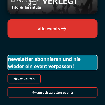
Do. 3.9.2026 | 20:30
&
Tito & Tarantula
Tarantula
alle events
newsletter abonnieren und nie
wieder ein event verpassen!
ticket kaufen
zurück zu allen events