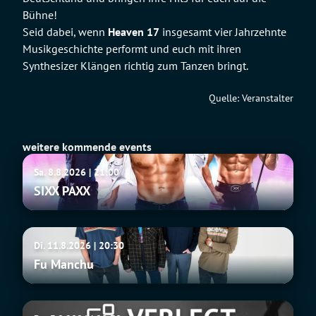
Bühne!
Seid dabei, wenn
Heaven 17
insgesamt vier Jahrzehnte
Musikgeschichte performt und euch mit ihren
Synthesizer Klängen richtig zum Tanzen bringt.
Quelle: Veranstalter
weitere kommende events
SIXX
Sa. 8.8.2026 | 21:00
PAXX
SIXX PAXX
Fu
Di. 11.8.2026 | 20:30
Manchu
Fu Manchu
Tito