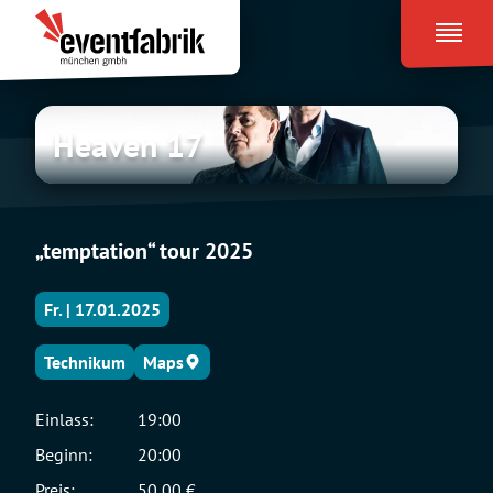
Zum
Eventfabrik
Inhalt
München
springen
Heaven
Heaven 17
17
„temptation“ tour 2025
Fr. | 17.01.2025
Technikum
Maps
Einlass:
19:00
Beginn:
20:00
Preis:
50,00 €