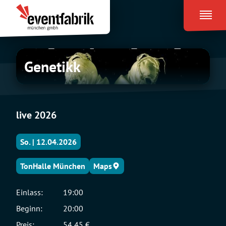
Zum
Eventfabrik
Inhalt
München
springen
Genetikk
Genetikk
live 2026
So. | 12.04.2026
TonHalle München
Maps
Einlass:
19:00
Beginn:
20:00
Preis:
54,45 €