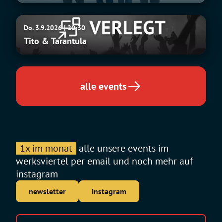
Tito
Do. 3.9.2026 | 20:30
&
Tito & Tarantula
Tarantula
alle events
1x im monat
alle unsere events im
werksviertel per email und noch mehr auf
instagram
newsletter
instagram