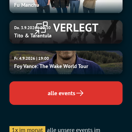
Fu Manchu
Tito
Do. 3.9.2026 | 20:30
&
Tito & Tarantula
Tarantula
Foy
Fr. 4.9.2026 | 19:00
Vance:
Foy Vance: The Wake World Tour
The
Wake
World
Tour
alle events
1x im monat
alle unsere events im