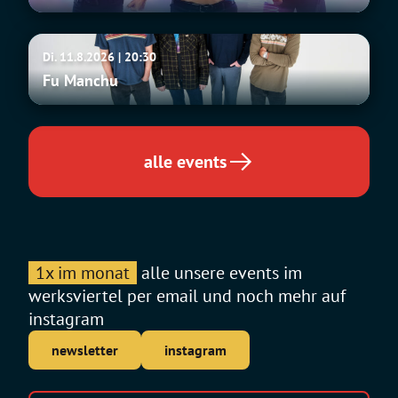
Fu
Di. 11.8.2026 | 20:30
Manchu
Fu Manchu
alle events
1x im monat
alle unsere events im
werksviertel per email und noch mehr auf
instagram
newsletter
instagram