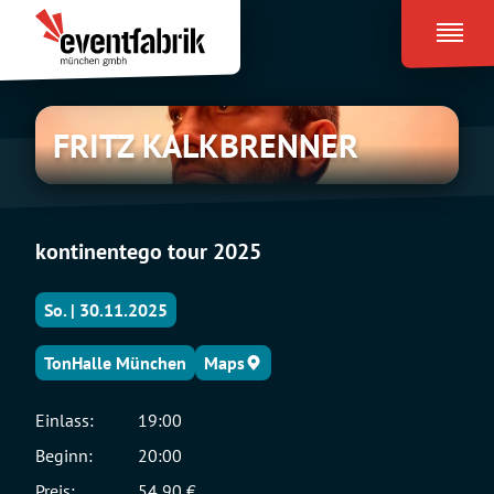
Zum
Eventfabrik
Inhalt
München
springen
FRITZ
FRITZ KALKBRENNER
KALKBRENNER
kontinentego tour 2025
So. | 30.11.2025
TonHalle München
Maps
Einlass:
19:00
Beginn:
20:00
Preis:
54,90 €