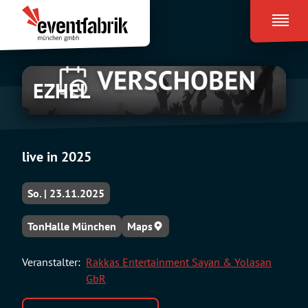
Zum
Eventfabrik
Inhalt
München
springen
EZHEL
live in 2025
So. | 23.11.2025
TonHalle München
Maps
Veranstalter:
Rakkas Entertainment Sayan & Yolasan
GbR