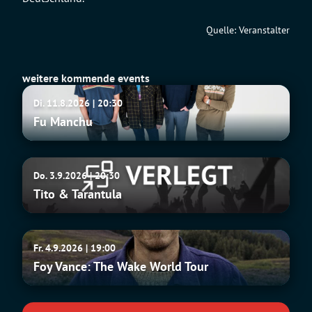
Quelle: Veranstalter
weitere kommende events
Fu
Di. 11.8.2026 | 20:30
Manchu
Fu Manchu
Tito
Do. 3.9.2026 | 20:30
&
Tito & Tarantula
Tarantula
Foy
Fr. 4.9.2026 | 19:00
Vance:
Foy Vance: The Wake World Tour
The
Wake
World