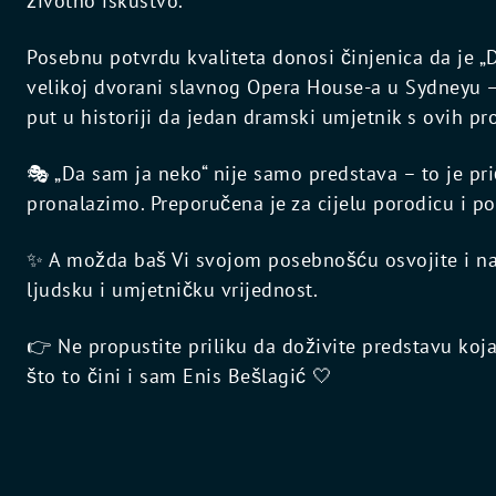
životno iskustvo.
Posebnu potvrdu kvaliteta donosi činjenica da je „
velikoj dvorani slavnog Opera House-a u Sydneyu – št
put u historiji da jedan dramski umjetnik s ovih pr
🎭 „Da sam ja neko“ nije samo predstava – to je prič
pronalazimo. Preporučena je za cijelu porodicu i p
✨ A možda baš Vi svojom posebnošću osvojite i na
ljudsku i umjetničku vrijednost.
👉 Ne propustite priliku da doživite predstavu koj
što to čini i sam Enis Bešlagić 🤍