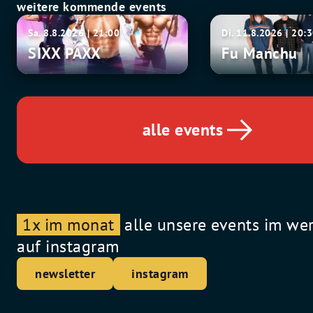
weitere kommende events
SIXX
Fu
Sa. 8.8.2026 | 21:00
Di. 11.8.2026 | 20:
PAXX
Manchu
SIXX PAXX
Fu Manchu
alle events
1x im monat
alle unsere events im we
auf instagram
newsletter
instagram