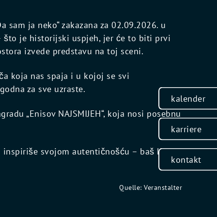
Da sam ja neko“ zakazana za 02.09.2026. u
o je historijski uspjeh, jer će to biti prvi
ostora izvede predstavu na toj sceni.
a koja nas spaja i u kojoj se svi
ogodna za sve uzraste.
kalender
gradu „Enisov NAJSMIJEH“, koja nosi posebnu
karriere
a inspiriše svojom autentičnošću – baš kao
kontakt
Quelle: Veranstalter