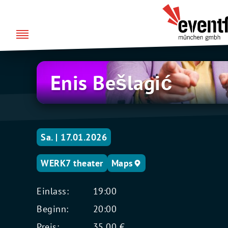
Zum
über uns
Eventfabrik
Inhalt
München
springen
Enis
Enis Bešlagić
Bešlagić
Sa. | 17.01.2026
WERK7 theater
Maps
Einlass:
19:00
Beginn:
20:00
Preis:
35,00 €