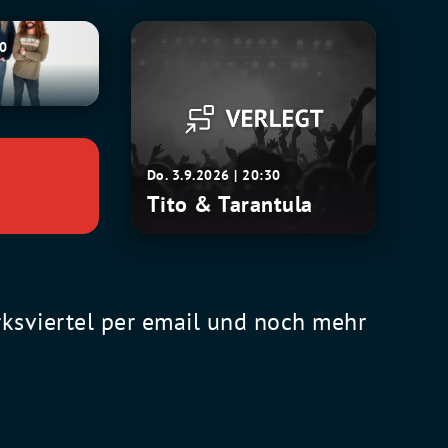
Tito
30
&
Tarantula
Do. 3.9.2026 | 20:30
Tito & Tarantula
rksviertel per email und noch mehr