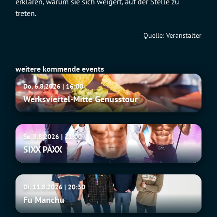
erklären, warum sie sich weigert, auf der Stelle zu
treten.
Quelle: Veranstalter
weitere kommende events
Werksviertel-
Do. 6.8.2026 | 16:00
Mitte
Werksviertel-Mitte Genusstour
Genusstour
SIXX
Sa. 8.8.2026 | 21:00
PAXX
SIXX PAXX
Fu
Di. 11.8.2026 | 20:30
Manchu
Fu Manchu