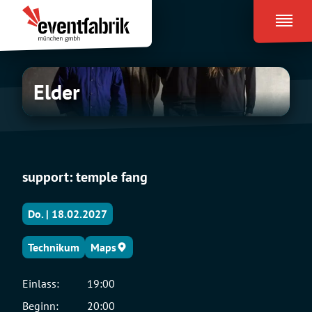
Zum
Eventfabrik
Inhalt
München
springen
Elder
Elder
support: temple fang
Do. | 18.02.2027
Technikum
Maps
Einlass:
19:00
Beginn:
20:00