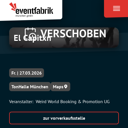
Zum
Eventfabrik
Inhalt
München
springen
El Capitxn
Fr. | 27.03.2026
TonHalle München
Maps
Veranstalter:
Weird World Booking & Promotion UG
zur vorverkaufsstelle