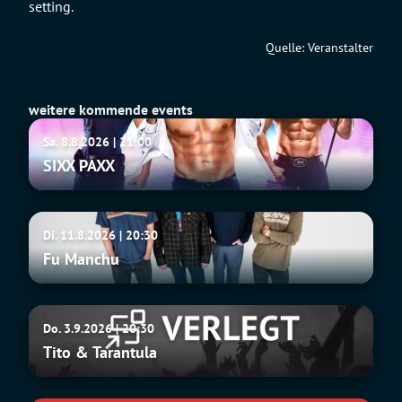
setting.
Quelle: Veranstalter
weitere kommende events
SIXX
Sa. 8.8.2026 | 21:00
PAXX
SIXX PAXX
Fu
Di. 11.8.2026 | 20:30
Manchu
Fu Manchu
Tito
Do. 3.9.2026 | 20:30
&
Tito & Tarantula
Tarantula