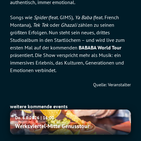
authentisch, immer emotional.
Songs wie
Spider
(feat. GIMS),
Ya Baba
(feat. French
Montana),
Tek Tek
oder
Ghazali
zählen zu seinen
größten Erfolgen. Nun steht sein neues, drittes
Studioalbum in den Startlöchern – und wird live zum
ersten Mal auf der kommenden
BABABA World Tour
präsentiert. Die Show verspricht mehr als Musik: ein
immersives Erlebnis, das Kulturen, Generationen und
Emotionen verbindet.
Quelle: Veranstalter
weitere kommende events
Werksviertel-
Do. 6.8.2026 | 16:00
Mitte
Werksviertel-Mitte Genusstour
Genusstour