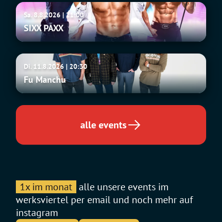
SIXX
Sa. 8.8.2026 | 21:00
PAXX
SIXX PAXX
Fu
Di. 11.8.2026 | 20:30
Manchu
Fu Manchu
alle events
1x im monat
alle unsere events im
werksviertel per email und noch mehr auf
instagram