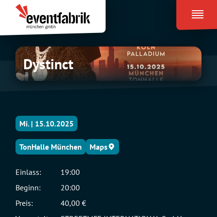
Zum
Eventfabrik
Inhalt
München
springen
Dystinct
Dystinct
Mi. | 15.10.2025
TonHalle München
Maps
Einlass:
19:00
Beginn:
20:00
Preis:
40,00 €