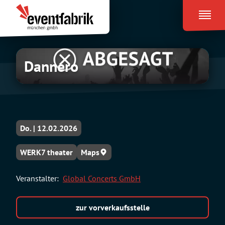
Zum
Eventfabrik
Inhalt
München
springen
Dannero
Do. | 12.02.2026
WERK7 theater
Maps
Veranstalter:
Global Concerts GmbH
zur vorverkaufsstelle