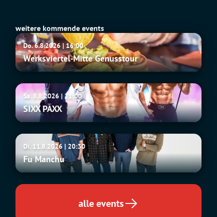
weitere kommende events
Werksviertel-
Do. 6.8.2026 | 16:00
Mitte
Werksviertel-Mitte Genusstour
Genusstour
SIXX
Sa. 8.8.2026 | 21:00
PAXX
SIXX PAXX
Fu
Di. 11.8.2026 | 20:30
Manchu
Fu Manchu
alle events