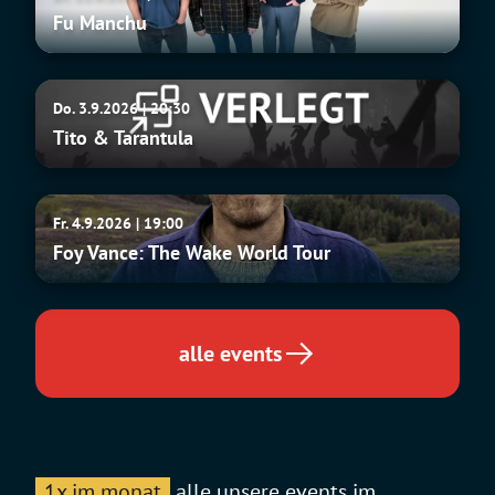
Manchu
Fu Manchu
Tito
Do. 3.9.2026 | 20:30
&
Tito & Tarantula
Tarantula
Foy
Fr. 4.9.2026 | 19:00
Vance:
Foy Vance: The Wake World Tour
The
Wake
World
Tour
alle events
1x im monat
alle unsere events im