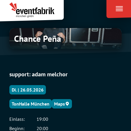
Zum
Eventfabrik
Inhalt
München
springen
Chance
Chance Peña
Peña
support: adam melchor
Di. | 26.05.2026
TonHalle München
Maps
Einlass:
19:00
Beginn:
20:00