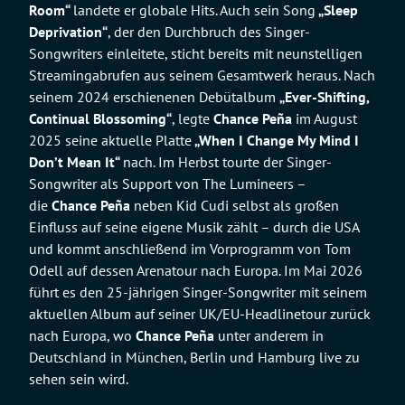
Room“
landete er globale Hits. Auch sein Song
„Sleep
Deprivation“
, der den Durchbruch des Singer-
Songwriters einleitete, sticht bereits mit neunstelligen
Streamingabrufen aus seinem Gesamtwerk heraus. Nach
seinem 2024 erschienenen Debütalbum
„Ever-Shifting,
Continual Blossoming“
, legte
Chance Peña
im August
2025 seine aktuelle Platte
„When I Change My Mind I
Don’t Mean It“
nach. Im Herbst tourte der Singer-
Songwriter als Support von The Lumineers –
die
Chance Peña
neben Kid Cudi selbst als großen
Einfluss auf seine eigene Musik zählt – durch die USA
und kommt anschließend im Vorprogramm von Tom
Odell auf dessen Arenatour nach Europa. Im Mai 2026
führt es den 25-jährigen Singer-Songwriter mit seinem
aktuellen Album auf seiner UK/EU-Headlinetour zurück
nach Europa, wo
Chance Peña
unter anderem in
Deutschland in München, Berlin und Hamburg live zu
sehen sein wird.