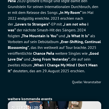
Peña
2020 größere Erfolge und legte damit den
Grundstein für seinen internationalen Durchbruch, den
er mit dem Release des Songs
„In My Room“
im Mai
2022 endgültig erreichte. 2023 erschien nach
der
„Lovers to Strangers“
-EP mit
„i am not who i
was
“
der nächste Smash-Hit des Sängers. 2024
folgten
„The Mountain Is You“
und
„Is What It Is“
als
Vorboten auf sein Debütalbum
„Ever-Shifting, Continual
Blossoming
“
, das ihn weltweit auf Tour brachte. 2025
veröffentlichte
Chance Peña
weitere Singles wie
„Good
Love Die“
und
„Song From Yesterday“
, die auf sein
zweites Album
„When I Change My Mind I Don’t Mean
It“
deuteten, das am 29. August 2025 erschien.
Quelle: Veranstalter
weitere kommende events
Fu
Di. 11.8.2026 | 20:30