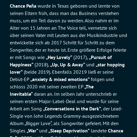
Chance Peña
wurde in Texas geboren und lernte von
seinen Eltern früh, dass man das Business verstehen
muss, um ein Teil davon zu werden. Also nahm er im
Alter von 15 Jahren an The Voice teil, vernetzte sich
über seinen Vater mit Leuten aus der Musikindustrie und
entwickelte sich ab 2017 Schritt für Schritt zu dem
Songwriter, der er heute ist. Erste größere Erfolge feierte
er mit Songs wie
„Hey Lovely“
(2017),
„Pursuit of
Happiness“
(2018),
„Up, Up & Away“
und
„star hopping
lover
“
(beide 2019). Ebenfalls 20219 ließ er seine
Debüt-EP
„anxiety & mixed emotions“
folgen und
schloss 2020 mit seiner zweiten EP
„The
Inevitable“
daran an. Im selben Jahr unterschrieb er
seinen ersten Major-Label-Deal und wurde für seine
Arbeit am Song
„Conversations in the Dark“
, der Lead-
Single von John Legends Grammy-ausgezeichnetem
Album „Bigger Love“, als Songwriter gefeiert. Mit den
Singles
„War“
und
„Sleep Deprivation“
landete
Chance