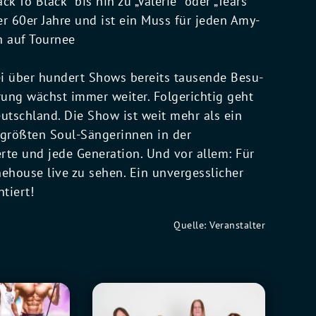
ck To Black“ bis hin zu „Valerie“ oder „Tears
er 60er Jahre und ist ein Muss für jeden Amy-
h auf Tournee
ei über hundert Shows bereits tausende Besu-
ung wächst immer weiter. Folgerichtig geht
utschland. Die Show ist weit mehr als ein
 größten Soul-Sängerinnen in der
erte und jede Generation. Und vor allem: Für
nehouse live zu sehen. Ein unvergesslicher
tiert!
Quelle: Veranstalter
Fu
0
Manchu