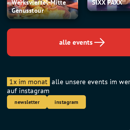
Werksviertel-Mitte
SIXX PAXX
Genusstour
Genusstour
alle events
1x im monat
alle unsere events im we
auf instagram
newsletter
instagram