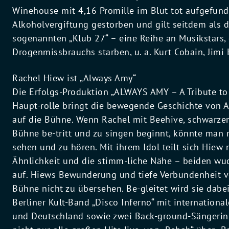
Winehouse mit 4,16 Promille im Blut tot aufgefunde
Alkoholvergiftung gestorben und gilt seitdem als d
sogenannten „Klub 27“ – eine Reihe an Musikstars, 
Drogenmissbrauchs starben, u. a. Kurt Cobain, Jimi 
Rachel Hiew ist „Always Amy“
Die Erfolgs-Produktion „ALWAYS AMY – A Tribute t
Haupt-rolle bringt die bewegende Geschichte von A
auf die Bühne. Wenn Rachel mit Beehive, schwarzem
Bühne be-tritt und zu singen beginnt, könnte man 
sehen und zu hören. Mit ihrem Idol teilt sich Hiew 
Ähnlichkeit und die stimm-liche Nähe – beiden wu
auf. Hiews Bewunderung und tiefe Verbundenheit v
Bühne nicht zu übersehen. Be-gleitet wird sie dab
Berliner Kult-Band „Disco Inferno“ mit internationa
und Deutschland sowie zwei Back-ground-Sängerin