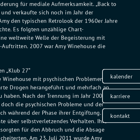
nderung für mediale Aufmerksamkeit. „Back to
 und verkaufte sich noch im Jahr der
 Amy den typischen Retrolook der 1960er Jahre
hte. Es folgten unzählige Chart-
ne weltweite Welle der Begeisterung mit
-Auftritten. 2007 war Amy Winehouse die
en „Klub 27“
kalender
te Winehouse mit psychischen Problemen und
arte Drogen herangeführt und mehrfach an
zu haben. Nach der Trennung im Jahr 2008
karriere
n, doch die psychischen Probleme und der
h während der Phase ihrer Entgiftung. Sie
kontakt
hte über selbstverletzendes Verhalten. Ihre
 sorgten für den Abbruch und die Absage
cheiterten. Am 23. Juli 2011 wurde Amy