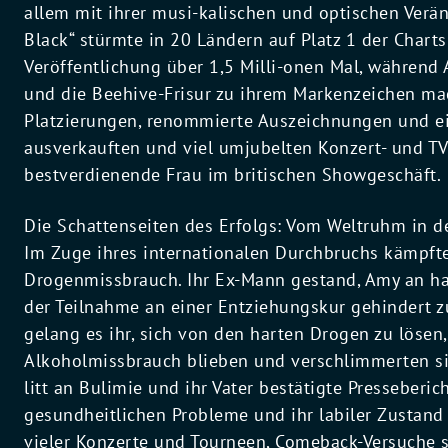
allem mit ihrer musi-kalischen und optischen Verä
Black“ stürmte in 20 Ländern auf Platz 1 der Charts
Veröffentlichung über 1,5 Milli-onen Mal, während
und die Beehive-Frisur zu ihrem Markenzeichen mac
Platzierungen, renommierte Auszeichnungen und ei
ausverkauften und viel umjubelten Konzert- und TV
bestverdienende Frau im britischen Showgeschäft.
Die Schattenseiten des Erfolgs: Vom Weltruhm in d
Im Zuge ihres internationalen Durchbruchs kämpf
Drogenmissbrauch. Ihr Ex-Mann gestand, Amy an h
der Teilnahme an einer Entziehungskur gehindert 
gelang es ihr, sich von den harten Drogen zu löse
Alkoholmissbrauch blieben und verschlimmerten sic
litt an Bulimie und ihr Vater bestätigte Presseberic
gesundheitlichen Probleme und ihr labiler Zustand
vieler Konzerte und Tourneen, Comeback-Versuche s