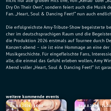
nicht nur alle großen Hits live, von „Rehab“ über „Ba
Dry On Their Own“, sondern feiert auch die Musik d
Fan. „Heart, Soul & Dancing Feet!“ nun auch endlic
Die erfolgreichste Amy-Tribute-Show begeisterte b
cher im deutschsprachigen Raum und die Begeister
die Produktion 2026 erstmals auf Tournee durch De
Konzert-abend – sie ist eine Hommage an eine der
Musikgeschichte. Für eingefleischte Fans, Interessi
alle, die einmal das Gefühl erleben wollen, Amy Wi
Abend voller „Heart, Soul & Dancing Feet!“ ist garan
weitere kommende events
Werksviertel-
SIXX
Do. 6.8.2026 | 16:00
Sa. 8.8.2026 | 21:0
Mitte
PAXX