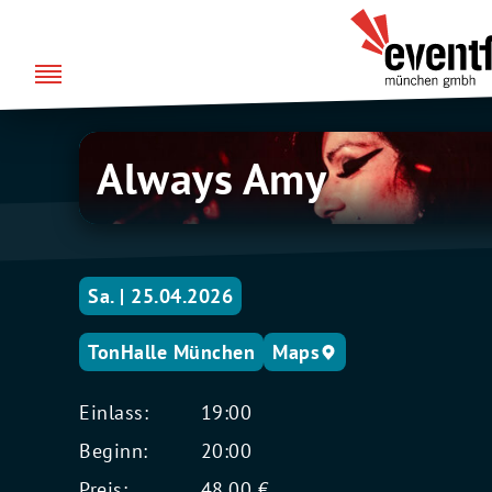
Zum
über uns
Eventfabrik
Inhalt
München
springen
Always
Always Amy
Amy
Sa. | 25.04.2026
TonHalle München
Maps
Einlass:
19:00
Beginn:
20:00
Preis:
48,00 €