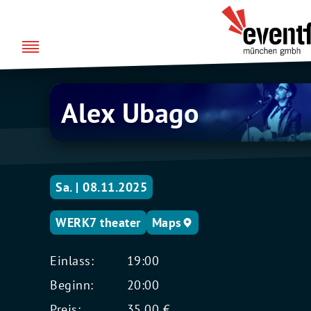
Zum
über uns
Eventfabrik
Inhalt
München
springen
Alex
Alex Ubago
Ubago
Sa. | 08.11.2025
WERK7 theater
Maps
Einlass:
19:00
Beginn:
20:00
Preis:
35,00 €