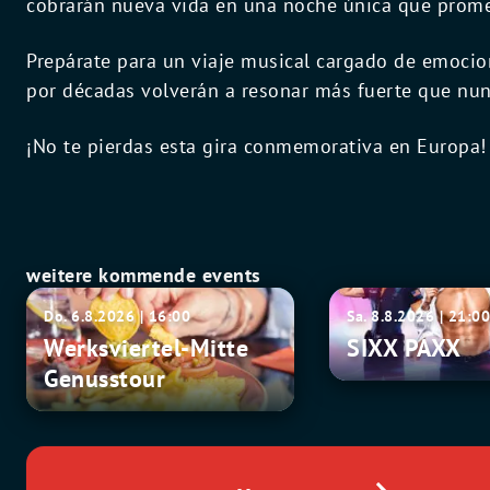
cobrarán nueva vida en una noche única que promet
Prepárate para un viaje musical cargado de emoci
por décadas volverán a resonar más fuerte que nun
¡No te pierdas esta gira conmemorativa en Europa!
weitere kommende events
Werksviertel-
SIXX
Do. 6.8.2026 | 16:00
Sa. 8.8.2026 | 21:0
Mitte
PAXX
Werksviertel-Mitte
SIXX PAXX
Genusstour
Genusstour