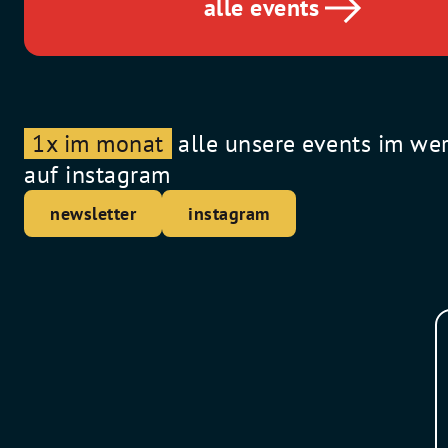
alle events
1x im monat
alle unsere events im we
auf instagram
newsletter
instagram