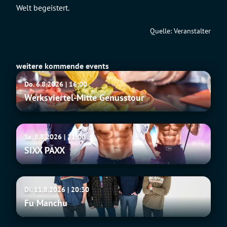
Welt begeistert.
Quelle: Veranstalter
weitere kommende events
Werksviertel-
Do. 6.8.2026 | 16:00
Mitte
Werksviertel-Mitte Genusstour
Genusstour
SIXX
Sa. 8.8.2026 | 21:00
PAXX
SIXX PAXX
Fu
Di. 11.8.2026 | 20:30
Manchu
Fu Manchu