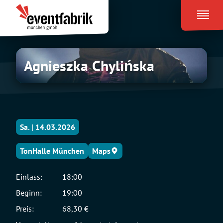
Zum
Eventfabrik
Inhalt
München
springen
Agnieszka
Agnieszka Chylińska
Chylińska
Sa. | 14.03.2026
TonHalle München
Maps
Einlass:
18:00
Beginn:
19:00
Preis:
68,30 €