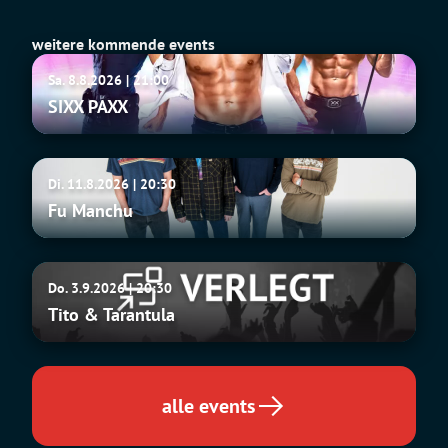
weitere kommende events
SIXX
Sa. 8.8.2026 | 21:00
PAXX
SIXX PAXX
Fu
Di. 11.8.2026 | 20:30
Manchu
Fu Manchu
Tito
Do. 3.9.2026 | 20:30
&
Tito & Tarantula
Tarantula
alle events