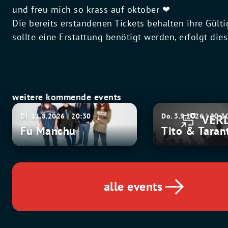
und freu mich so krass auf oktober ❤
Die bereits erstandenen Tickets behalten ihre Gül
sollte eine Erstattung benötigt werden, erfolgt dies
weitere kommende events
Fu
Tito
Di. 11.8.2026 | 20:30
Do. 3.9.2026 | 20:3
Manchu
&
Fu Manchu
Tito & Taran
Tarantula
alle events