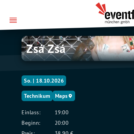
Zum
über uns
Eventfabrik
Inhalt
München
springen
Zsá
Zsá Zsá
Zsá
So. | 18.10.2026
Technikum
Maps
Einlass:
19:00
Beginn:
20:00
Preis:
38,90 €