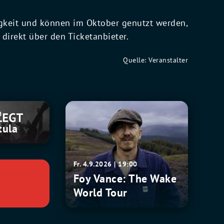
tigkeit und können im Oktober genutzt werden,
 direkt über den Ticketanbieter.
Quelle: Veranstalter
Foy
0
Vance:
tula
The
Wake
World
Fr. 4.9.2026 | 19:00
Tour
Foy Vance: The Wake
World Tour