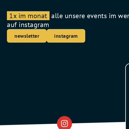
1x im monat
alle unsere events im we
auf instagram
newsletter
instagram