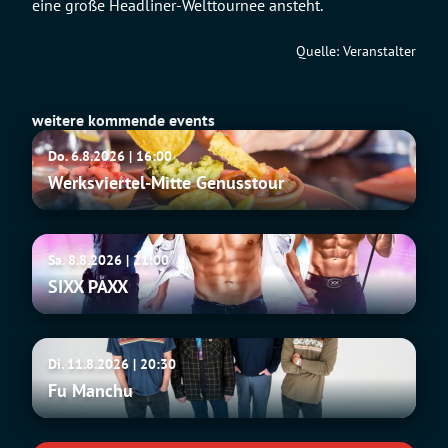
eine große Headliner-Welttournee ansteht.
Quelle: Veranstalter
weitere kommende events
Werksviertel-
Do. 6.8.2026 | 16:00
Mitte
Werksviertel-Mitte Genusstour
Genusstour
SIXX
Sa. 8.8.2026 | 21:00
PAXX
SIXX PAXX
Fu
Di. 11.8.2026 | 20:30
Manchu
Fu Manchu