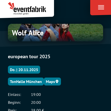
Zum
Eventfabrik
Inhalt
München
springen
Wolf
Wolf Alice
Alice
european tour 2025
Do. | 20.11.2025
TonHalle München
Maps
Einlass:
19:00
Beginn:
20:00
Preis:
38,00 €