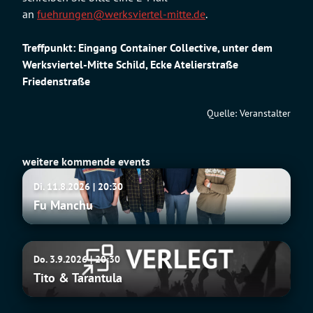
an
fuehrungen@werksviertel-mitte.de
.
Treffpunkt: Eingang Container Collective, unter dem
Werksviertel-Mitte Schild, Ecke Atelierstraße
Friedenstraße
Quelle: Veranstalter
weitere kommende events
Fu
Di. 11.8.2026 | 20:30
Manchu
Fu Manchu
Tito
Do. 3.9.2026 | 20:30
&
Tito & Tarantula
Tarantula