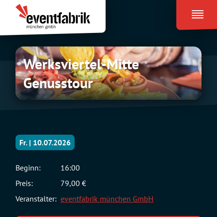
Zum
Eventfabrik
Inhalt
München
springen
Werksviertel-
Werksviertel-Mitte
Mitte
Genusstour
Genusstour
Fr. | 10.07.2026
Beginn:
16:00
Preis:
79,00 €
Veranstalter:
eventfabrik münchen GmbH