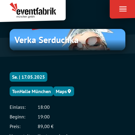
Zum
Eventfabrik
Inhalt
München
springen
Verka
Verka Serduchka
Serduchka
Sa. | 17.05.2025
TonHalle München
Maps
Einlass:
18:00
Beginn:
19:00
Preis:
89,00 €