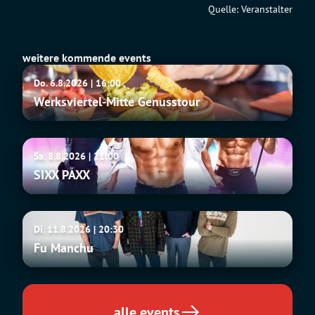
Quelle: Veranstalter
weitere kommende events
Werksviertel-
Do. 6.8.2026 | 16:00
Mitte
Werksviertel-Mitte Genusstour
Genusstour
SIXX
Sa. 8.8.2026 | 21:00
PAXX
SIXX PAXX
Fu
Di. 11.8.2026 | 20:30
Manchu
Fu Manchu
alle events