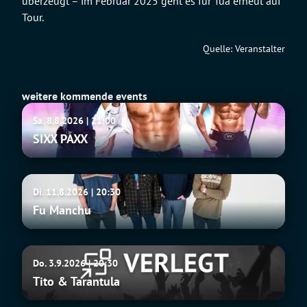
überzeugt – im Februar 2025 geht es für Tua erneut auf
Tour.
Quelle: Veranstalter
weitere kommende events
SIXX
Sa. 8.8.2026 | 21:00
PAXX
SIXX PAXX
Fu
Di. 11.8.2026 | 20:30
Manchu
Fu Manchu
Tito
Do. 3.9.2026 | 20:30
&
Tito & Tarantula
Tarantula