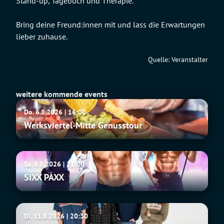
Stand-up, Tagebuch und Therapie.
Bring deine Freund:innen mit und lass die Erwartungen
lieber zuhause.
Quelle: Veranstalter
weitere kommende events
Werksviertel-
Do. 6.8.2026 | 16:00
Mitte
Werksviertel-Mitte Genusstour
Genusstour
SIXX
Sa. 8.8.2026 | 21:00
PAXX
SIXX PAXX
Fu
Di. 11.8.2026 | 20:30
Manchu