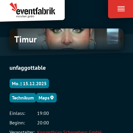
Zum
Eventfabrik
Inhalt
München
springen
Timur
Timur
unfaggottable
Mo. | 15.12.2025
Technikum
Maps
Einlass:
19:00
Beginn:
20:00
Veranstalter:
Konzertbüro Schoneberg GmbH