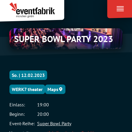
Zum
Eventfabrik
Inhalt
München
springen
SUPER
SUPER BOWL PARTY 2023
BOWL
PARTY
2023
So. | 12.02.2023
WERK7 theater
Maps
Einlass:
19:00
Beginn:
20:00
Event-Reihe:
Super Bowl Party