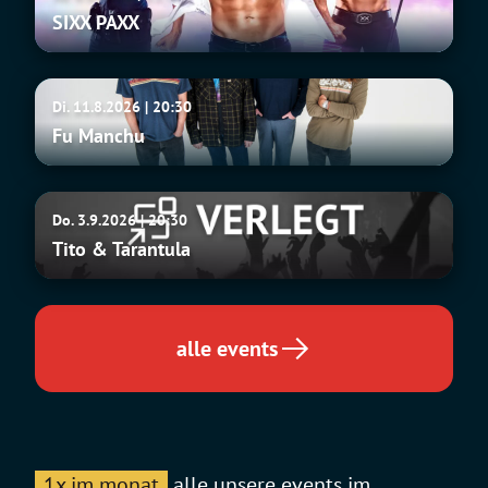
PAXX
SIXX PAXX
Fu
Di. 11.8.2026 | 20:30
Manchu
Fu Manchu
Tito
Do. 3.9.2026 | 20:30
&
Tito & Tarantula
Tarantula
alle events
1x im monat
alle unsere events im