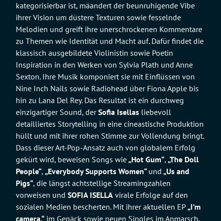
kategorisierbar ist, mäandert der beunruhigende Vibe
ihrer Vision um düstere Texturen sowie fesselnde
Melodien und greift ihre unerschrockenen Kommentare
zu Themen wie Identität und Macht auf. Dafür findet die
klassisch ausgebildete Violinistin sowie Poetin
Inspiration in den Werken von Sylvia Plath und Anne
Sexton. Ihre Musik komponiert sie mit Einflüssen von
Nine Inch Nails sowie Radiohead über Fiona Apple bis
hin zu Lana Del Rey. Das Resultat ist ein durchweg
einzigartiger Sound, der
Sofia Isellas
liebevoll
detailliertes Storytelling in eine cineastische Produktion
hüllt und mit ihrer rohen Stimme zur Vollendung bringt.
Dass dieser Art-Pop-Ansatz auch von globalem Erfolg
gekürt wird, beweisen Songs wie
„Hot Gum“
,
„The Doll
People“
,
„Everybody Supports Women“
und
„Us and
Pigs“
, die längst achtstellige Streamingzahlen
vorweisen und
SOFIA ISELLA
virale Erfolge auf den
sozialen Medien bescherten. Mit ihrer aktuellen EP
„I’m
camera.“
im Gepäck sowie neuen Singles im Anmarsch,