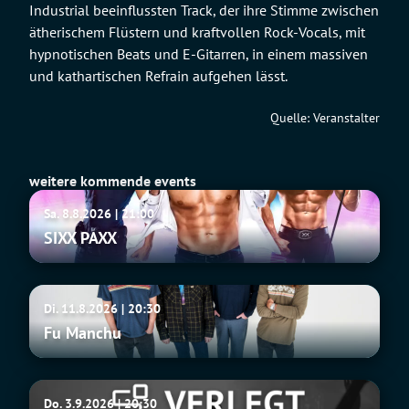
Industrial beeinflussten Track, der ihre Stimme zwischen
ätherischem Flüstern und kraftvollen Rock-Vocals, mit
hypnotischen Beats und E-Gitarren, in einem massiven
und kathartischen Refrain aufgehen lässt.
Quelle: Veranstalter
weitere kommende events
SIXX
Sa. 8.8.2026 | 21:00
PAXX
SIXX PAXX
Fu
Di. 11.8.2026 | 20:30
Manchu
Fu Manchu
Tito
Do. 3.9.2026 | 20:30