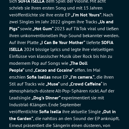
sich
SOFIA ISELLA
dem Spiel der Violine. Mit acht
schrieb sie ihren ersten Song und mit 15 Jahren
veröffentlichte sie ihre erste EP
„I’m Not Yours“
. Nach
zwei Singles im Jahr 2022 gingen ihre Tracks
„Us and
Pigs“
sowie
„Hot Gum“
2023 auf TikTok viral und ließen
ihren unkonventionellen Pop-Sound bekannter werden.
Auf ihrer Platte
„I Can Be Your Mother“
lieferte
SOFIA
ISELLA
2024 bissige Lyrics und legte ihre vielseitigen
Einflüsse von klassischer Musik über Rock bis hin zu
modernem Pop auf Songs wie
„The Doll
People“
und
„Cacao and Cocaine“
offen. Im Mai
erschien
Sofia Isellas
neue EP
„I’m camera.“
, die ihren
Stil auf Tracks wie
„Muse“
und
„Crowd Caffeine
“ in
atmosphärisch-düstere Alt-Pop-Sphären rückt. Auf der
Leadsingle
„Dog’s Dinner“
experimentiert sie mit
Industrial-Klängen. Ende September
veröffentlichte
Sofia Isella
ihre aktuelle Single
„Out in
the Garden“
, die nahtlos an den Sound der EP anknüpft.
Erneut präsentiert die Sängerin einen düsteren, von