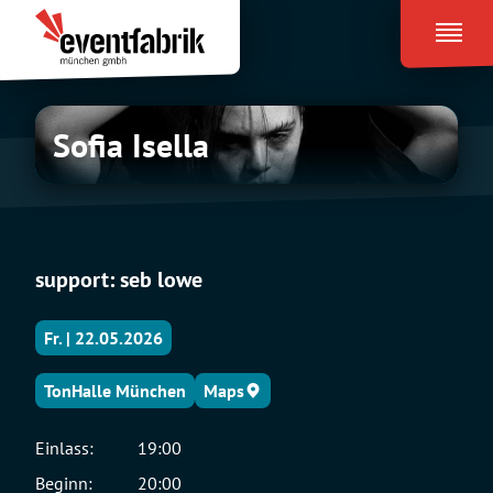
Zum
Eventfabrik
Inhalt
München
springen
Sofia
Sofia Isella
Isella
support: seb lowe
Fr. | 22.05.2026
TonHalle München
Maps
Einlass:
19:00
Beginn:
20:00