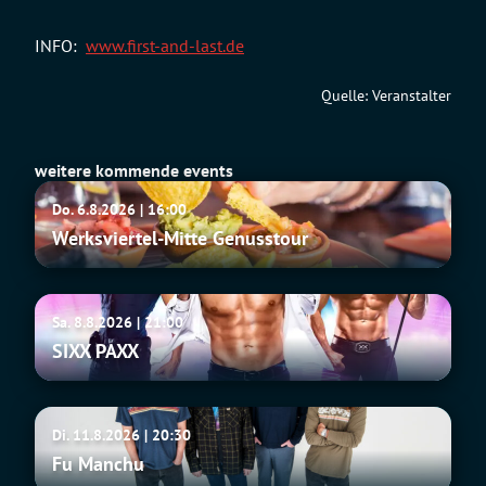
INFO:
www.first-and-last.de
Quelle: Veranstalter
weitere kommende events
Werksviertel-
Do. 6.8.2026 | 16:00
Mitte
Werksviertel-Mitte Genusstour
Genusstour
SIXX
Sa. 8.8.2026 | 21:00
PAXX
SIXX PAXX
Fu
Di. 11.8.2026 | 20:30
Manchu
Fu Manchu