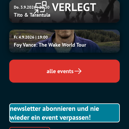
Tito
Do. 3.9.2026 | 20:30
&
Tito & Tarantula
Tarantula
Foy
Fr. 4.9.2026 | 19:00
Vance:
Foy Vance: The Wake World Tour
The
Wake
World
Tour
alle events
newsletter abonnieren und nie
wieder ein event verpassen!