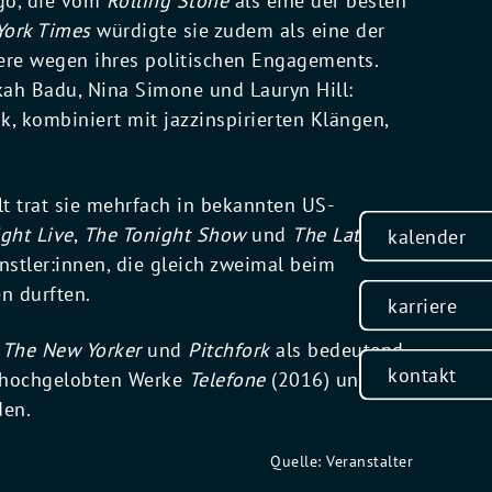
ago, die vom
Rolling Stone
als eine der besten
York Times
würdigte sie zudem als eine der
ere wegen ihres politischen Engagements.
ykah Badu, Nina Simone und Lauryn Hill:
k, kombiniert mit jazzinspirierten Klängen,
t trat sie mehrfach in bekannten US-
ght Live
,
The Tonight Show
und
The Late
kalender
stler:innen, die gleich zweimal beim
n durften.
karriere
e
The New Yorker
und
Pitchfork
als bedeutend
kontakt
ls hochgelobten Werke
Telefone
(2016) und
den.
Quelle: Veranstalter