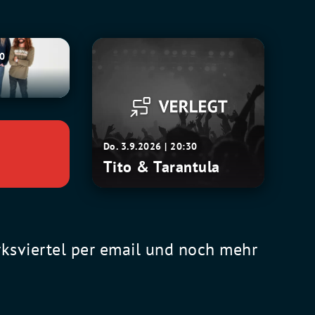
Tito
30
&
Tarantula
Do. 3.9.2026 | 20:30
Tito & Tarantula
rksviertel per email und noch mehr