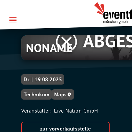
Zum
über uns
Eventfabrik
Inhalt
München
springen
NONAME
Di. | 19.08.2025
Technikum
Maps
Veranstalter:
Live Nation GmbH
zur vorverkaufsstelle