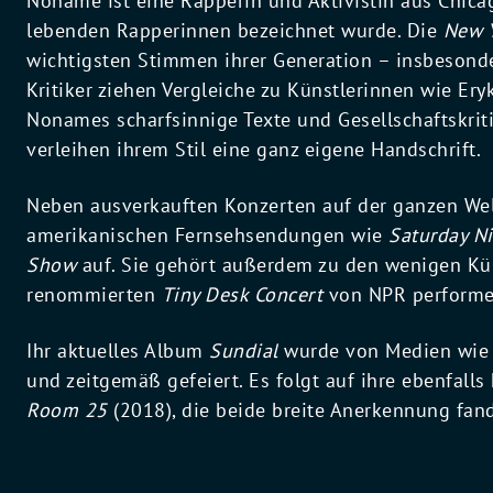
Noname ist eine Rapperin und Aktivistin aus Chic
lebenden Rapperinnen bezeichnet wurde. Die
New 
wichtigsten Stimmen ihrer Generation – insbesond
Kritiker ziehen Vergleiche zu Künstlerinnen wie Er
Nonames scharfsinnige Texte und Gesellschaftskriti
verleihen ihrem Stil eine ganz eigene Handschrift.
Neben ausverkauften Konzerten auf der ganzen Wel
amerikanischen Fernsehsendungen wie
Saturday Ni
Show
auf. Sie gehört außerdem zu den wenigen Kün
renommierten
Tiny Desk Concert
von NPR performe
Ihr aktuelles Album
Sundial
wurde von Medien wi
und zeitgemäß gefeiert. Es folgt auf ihre ebenfal
Room 25
(2018), die beide breite Anerkennung fan