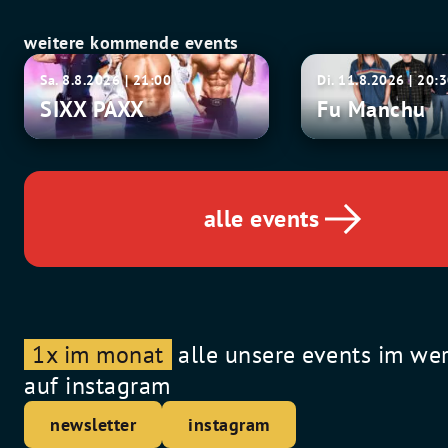
weitere kommende events
SIXX
Fu
Sa. 8.8.2026 | 21:00
Di. 11.8.2026 | 20:
PAXX
Manchu
SIXX PAXX
Fu Manchu
alle events
1x im monat
alle unsere events im we
auf instagram
newsletter
instagram