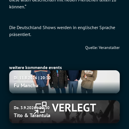
können.“
Die Deutschland Shows werden in englischer Sprache
präsentiert.
Quelle: Veranstalter
weitere kommende events
Fu
Di. 11.8.2026 | 20:30
Manchu
Fu Manchu
Tito
Do. 3.9.2026 | 20:30
&
Tito & Tarantula
Tarantula