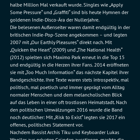
halbe Million Mal verkauft wurde. Singles wie „Apply
Some Pressure“ und „Graffiti“ sind bis heute Hymnen der
goldenen Indie-Disco-Ära der Nullerjahre.
Die belesenen Außenseiter waren damit endgültig in der
britischen Indie-Pop-Szene angekommen – und legten
2007 mit „Our Earthly Pleasures“ direkt nach. Mit
„Quicken the Heart“ (2009) und „The National Health“
(2012) spielten sich Maxïmo Park erneut in die Top 15
und endgültig in die Herzen ihrer Fans. 2014 eröffneten
sie mit „Too Much Information“ das nächste Kapitel ihrer
Bandgeschichte. Ihre Texte waren stets introspektiv, mal
politisch, mal poetisch und immer geprägt vom Alltag
normaler Menschen und dem melancholischen Blick
auf das Leben in einer oft trostlosen Heimatstadt. Nach
den politischen Umwälzungen 2016 wurde die Band
noch deutlicher: Mit „Risk to Exist“ legten sie 2017 ein
offenes, politisches Statement vor.
Nachdem Bassist Archis Tiku und Keyboarder Lukas
Wooller aus privaten Gründen ausstiegen, machte die