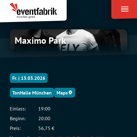
Zum
Eventfabrik
Inhalt
München
springen
Maximo
Maximo Park
Park
Fr. | 13.03.2026
TonHalle München
Maps
Einlass:
19:00
Beginn:
20:00
Preis:
56,75 €