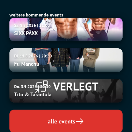
weitere kommende events
SIXX
Sa. 8.8.2026 | 21:00
PAXX
SIXX PAXX
Fu
Di. 11.8.2026 | 20:30
Manchu
Fu Manchu
Tito
Do. 3.9.2026 | 20:30
&
Tito & Tarantula
Tarantula
alle events