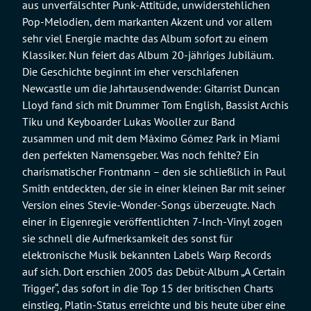
aus unverfälschter Punk-Attitüde, unwiderstehlichen
Pop-Melodien, dem markanten Akzent und vor allem
sehr viel Energie machte das Album sofort zu einem
Klassiker. Nun feiert das Album 20-jähriges Jubiläum.
Die Geschichte beginnt im eher verschlafenen
Newcastle um die Jahrtausendwende: Gitarrist Duncan
Lloyd fand sich mit Drummer Tom English, Bassist Archis
Tiku und Keyboarder Lukas Wooller zur Band
zusammen und mit dem Máximo Gómez Park in Miami
den perfekten Namensgeber. Was noch fehlte? Ein
charismatischer Frontmann – den sie schließlich in Paul
Smith entdeckten, der sie in einer kleinen Bar mit seiner
Version eines Stevie-Wonder-Songs überzeugte. Nach
einer in Eigenregie veröffentlichten 7-Inch-Vinyl zogen
sie schnell die Aufmerksamkeit des sonst für
elektronische Musik bekannten Labels Warp Records
auf sich. Dort erschien 2005 das Debüt-Album „A Certain
Trigger“, das sofort in die Top 15 der britischen Charts
einstieg, Platin-Status erreichte und bis heute über eine