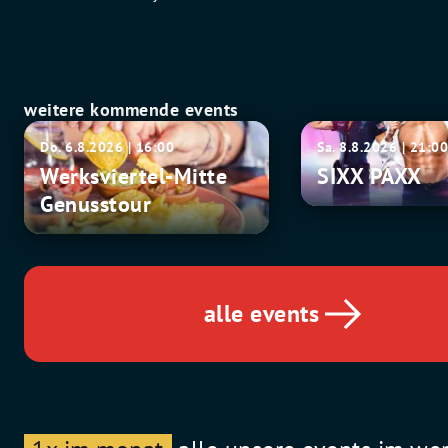
weitere kommende events
Werksviertel-
SIXX
Do. 6.8.2026 | 16:00
Sa. 8.8.2026 | 21:0
Mitte
PAXX
Werksviertel-Mitte
SIXX PAXX
Genusstour
Genusstour
alle events