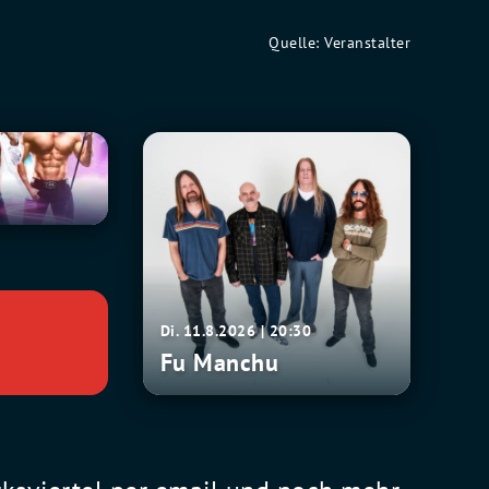
Quelle: Veranstalter
Fu
0
Manchu
Di. 11.8.2026 | 20:30
Fu Manchu