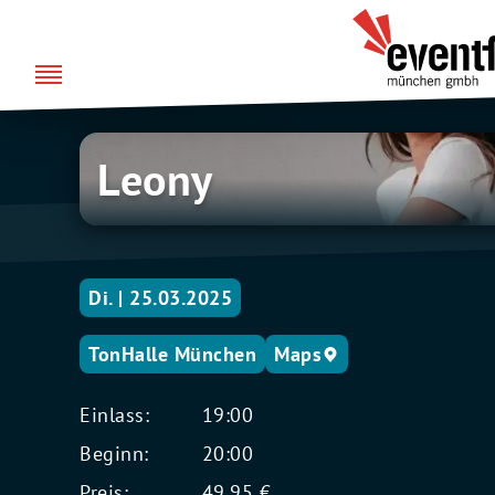
Zum
über uns
Eventfabrik
Inhalt
München
springen
Leony
Leony
Di. | 25.03.2025
TonHalle München
Maps
Einlass:
19:00
Beginn:
20:00
Preis:
49,95 €