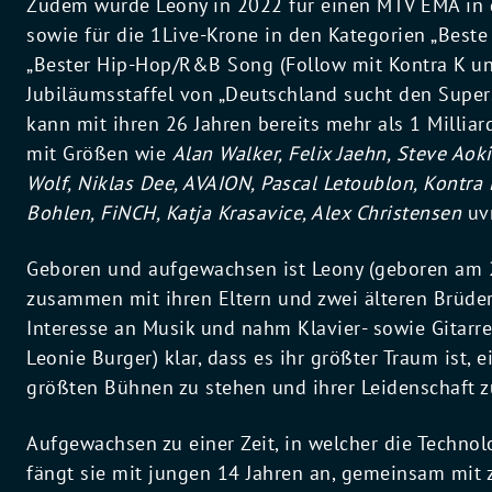
Zudem wurde Leony in 2022 für einen MTV EMA in d
sowie für die 1Live-Krone in den Kategorien „Beste
„Bester Hip-Hop/R&B Song (Follow mit Kontra K und 
Jubiläumsstaffel von „Deutschland sucht den Superst
kann mit ihren 26 Jahren bereits mehr als 1 Millia
mit Größen wie
Alan Walker, Felix Jaehn, Steve Aok
Wolf, Niklas Dee, AVAION, Pascal Letoublon, Kontra K
Bohlen, FiNCH, Katja Krasavice, Alex Christensen
uv
Geboren und aufgewachsen ist Leony (geboren am 2
zusammen mit ihren Eltern und zwei älteren Brüdern
Interesse an Musik und nahm Klavier- sowie Gitarre
Leonie Burger) klar, dass es ihr größter Traum ist,
größten Bühnen zu stehen und ihrer Leidenschaft 
Aufgewachsen zu einer Zeit, in welcher die Technolog
fängt sie mit jungen 14 Jahren an, gemeinsam mit