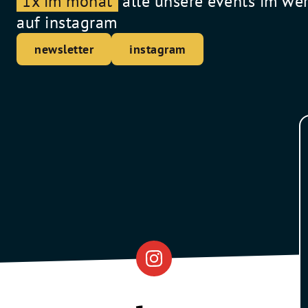
1x im monat
alle unsere events im we
auf instagram
newsletter
instagram
Eventfabrik