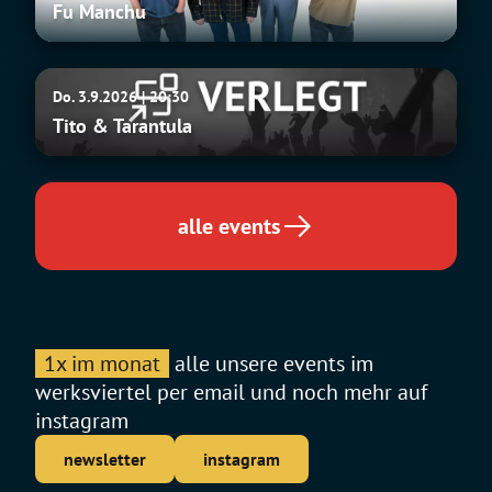
Fu Manchu
Tito
Do. 3.9.2026 | 20:30
&
Tito & Tarantula
Tarantula
alle events
1x im monat
alle unsere events im
werksviertel per email und noch mehr auf
instagram
newsletter
instagram