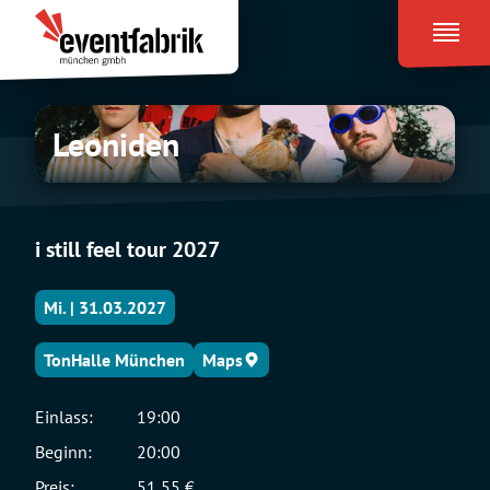
Zum
Eventfabrik
Inhalt
München
springen
Leoniden
Leoniden
i still feel tour 2027
Mi. | 31.03.2027
TonHalle München
Maps
Einlass:
19:00
Beginn:
20:00
Preis:
51,55 €