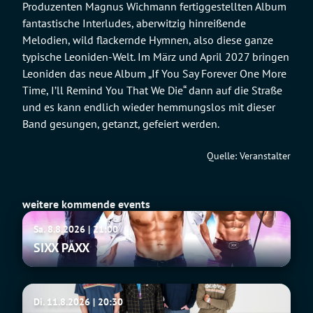
Produzenten Magnus Wichmann fertiggestellten Album
fantastische Interludes, aberwitzig hinreißende
Melodien, wild flackernde Hymnen, also diese ganze
typische Leoniden-Welt. Im März und April 2027 bringen
Leoniden das neue Album „If You Say Forever One More
Time, I’ll Remind You That We Die“ dann auf die Straße
und es kann endlich wieder hemmungslos mit dieser
Band gesungen, getanzt, gefeiert werden.
Quelle: Veranstalter
weitere kommende events
SIXX
Sa. 8.8.2026 | 21:00
PAXX
SIXX PAXX
Fu
Di. 11.8.2026 | 20:30
Manchu