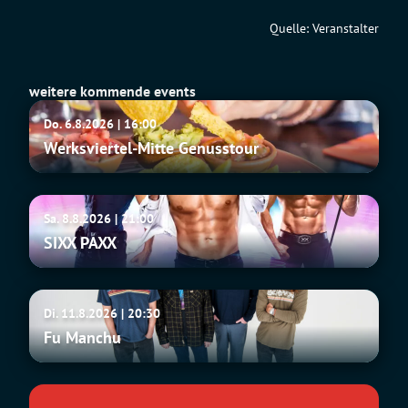
Quelle: Veranstalter
weitere kommende events
Werksviertel-
Do. 6.8.2026 | 16:00
Mitte
Werksviertel-Mitte Genusstour
Genusstour
SIXX
Sa. 8.8.2026 | 21:00
PAXX
SIXX PAXX
Fu
Di. 11.8.2026 | 20:30
Manchu
Fu Manchu