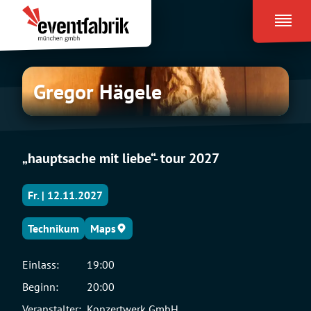
Zum
Eventfabrik
Inhalt
München
springen
Gregor
Gregor Hägele
Hägele
„hauptsache mit liebe“- tour 2027
Fr. | 12.11.2027
Technikum
Maps
Einlass:
19:00
Beginn:
20:00
Veranstalter:
Konzertwerk GmbH