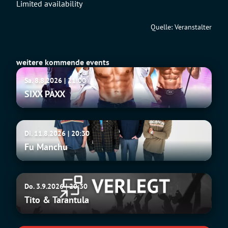
Limited availability
Quelle: Veranstalter
weitere kommende events
SIXX
Sa. 8.8.2026 | 21:00
PAXX
SIXX PAXX
Fu
Di. 11.8.2026 | 20:30
Manchu
Fu Manchu
Tito
Do. 3.9.2026 | 20:30
&
Tito & Tarantula
Tarantula