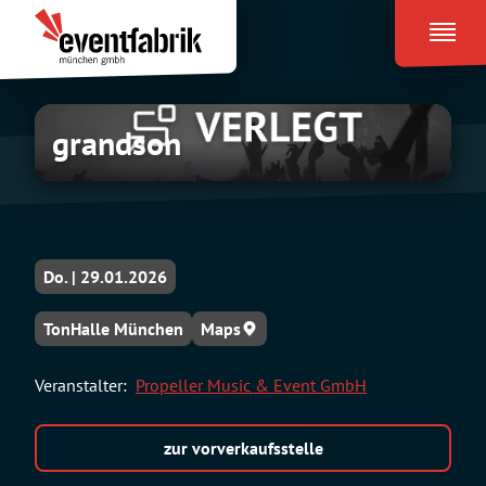
Zum
Eventfabrik
Inhalt
München
springen
grandson
Do. | 29.01.2026
TonHalle München
Maps
Veranstalter:
Propeller Music & Event GmbH
zur vorverkaufsstelle