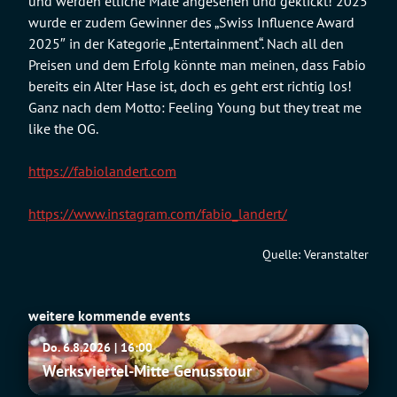
und werden etliche Male angesehen und geklickt! 2025
wurde er zudem Gewinner des „Swiss Influence Award
2025″ in der Kategorie „Entertainment“. Nach all den
Preisen und dem Erfolg könnte man meinen, dass Fabio
bereits ein Alter Hase ist, doch es geht erst richtig los!
Ganz nach dem Motto: Feeling Young but they treat me
like the OG.
https://fabiolandert.com
https://www.instagram.com/fabio_landert/
Quelle: Veranstalter
weitere kommende events
Werksviertel-
Do. 6.8.2026 | 16:00
Mitte
Werksviertel-Mitte Genusstour
Genusstour