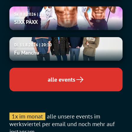
SIXX
Sa. 8.8.2026 | 21:00
PAXX
SIXX PAXX
Fu
Di. 11.8.2026 | 20:30
Manchu
Fu Manchu
alle events
1x im monat
alle unsere events im
werksviertel per email und noch mehr auf
instagram