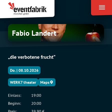
Zum
Eventfabrik
Inhalt
München
springen
Fabio
Fabio Landert
Landert
„die verbotene frucht“
Do. | 08.10.2026
WERK7 theater
Maps
Einlass:
19:00
Beginn:
20:00
Preis:
39,90 €